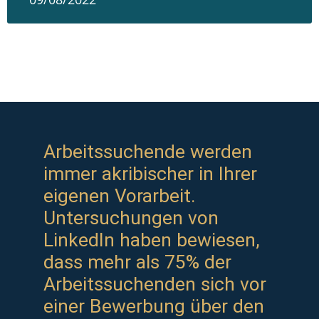
Arbeitssuchende werden
immer akribischer in Ihrer
eigenen Vorarbeit.
Untersuchungen von
LinkedIn haben bewiesen,
dass mehr als 75% der
Arbeitssuchenden sich vor
einer Bewerbung über den